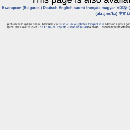
Български (Bəlgarski)
Deutsch
English
suomi
français
magyar
日本語 (N
(ukrajins'ka)
中文 (Z
Web sitesi ile ilgili bir sorunu bildirmek için,
trisquel-devel@listas.trisquel.info
adresine e-posta gönde
İçerik Telif Hakkı © 2026
The Trisquel Project
;
Lisans koşulları
na bakın. Trisquel bir https://trisq