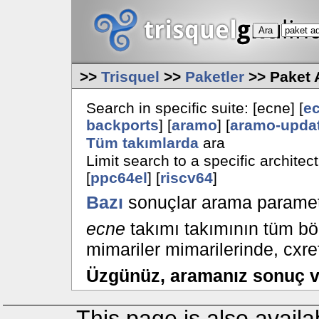
>>
Trisquel
>>
Paketler
>> Paket 
Search in specific suite: [ecne] [
e
backports
] [
aramo
] [
aramo-upda
Tüm takımlarda
ara
Limit search to a specific architect
[
ppc64el
] [
riscv64
]
Bazı
sonuçlar arama parametr
ecne
takımı takımının tüm bö
mimariler mimarilerinde, cxre
Üzgünüz, aramanız sonuç 
This page is also availa