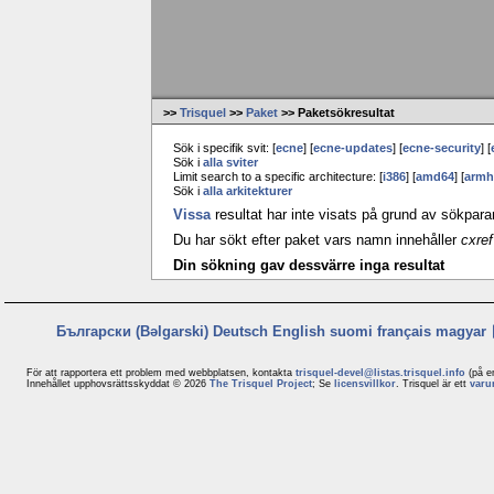
>>
Trisquel
>>
Paket
>> Paketsökresultat
Sök i specifik svit: [
ecne
] [
ecne-updates
] [
ecne-security
] [
Sök i
alla sviter
Limit search to a specific architecture: [
i386
] [
amd64
] [
armh
Sök i
alla arkitekturer
Vissa
resultat har inte visats på grund av sökpar
Du har sökt efter paket vars namn innehåller
cxref
Din sökning gav dessvärre inga resultat
Български (Bəlgarski)
Deutsch
English
suomi
français
magyar
För att rapportera ett problem med webbplatsen, kontakta
trisquel-devel@listas.trisquel.info
(på e
Innehållet upphovsrättsskyddat © 2026
The Trisquel Project
; Se
licensvillkor
. Trisquel är ett
varu