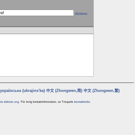
alla flaggor
українська (ukrajins'ka)
中文 (Zhongwen,简)
中文 (Zhongwen,繁)
sts.debian.org
. För övrig kontaktinformation, se Trisquels
kontaktsida
.