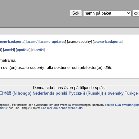
ecne-backports
] [
aramo
] [
aramo-updates
] [aramo-security] [
aramo-backports
]
f
] [
arm64
] [
ppc64el
] [
riscv64
]
ametrarna.
i svit(en)
aramo-security
, alla sektioner och arkitektur(er)
i386
.
Denna sida finns även på följande språk:
日本語 (Nihongo)
Nederlands
polski
Русский (Russkij)
slovensky
Türkçe
ngelska). För problem och synpunkter om den svenska översättningen, kontakta
debian-l10n-swedish@li
märke
hos The Trisquel Project
Läs mer om denna webbplats
.