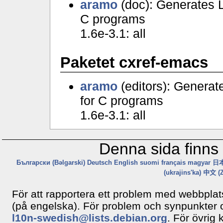
aramo
(doc): Generates 
C programs
1.6e-3.1: all
Paketet cxref-emacs
aramo
(editors): Genera
for C programs
1.6e-3.1: all
Denna sida finns 
Български (Bəlgarski)
Deutsch
English
suomi
français
magyar
日本
(ukrajins'ka)
中文 (Z
För att rapportera ett problem med webbpla
(på engelska). För problem och synpunkter
l10n-swedish@lists.debian.org
. För övrig