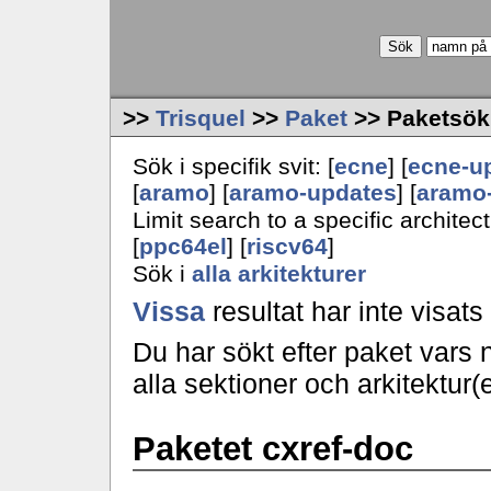
>>
Trisquel
>>
Paket
>> Paketsökr
Sök i specifik svit: [
ecne
] [
ecne-u
[
aramo
] [
aramo-updates
] [
aramo-
Limit search to a specific architect
[
ppc64el
] [
riscv64
]
Sök i
alla arkitekturer
Vissa
resultat har inte visat
Du har sökt efter paket vars
alla sektioner och arkitektur(
Paketet cxref-doc