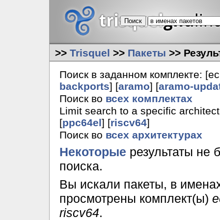
>>
Trisquel
>>
Пакеты
>> Резуль
Поиск в заданном комплекте: [ecn
backports
] [
aramo
] [
aramo-upda
Поиск во
всех комплектах
Limit search to a specific architect
[
ppc64el
] [
riscv64
]
Поиск во
всех архитектурах
Некоторые
результаты не 
поиска.
Вы искали пакеты, в имена
просмотрены комплект(ы)
e
riscv64
.