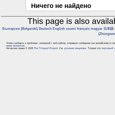
Ничего не найдено
This page is also availa
Български (Bəlgarski)
Deutsch
English
suomi
français
magyar
日本語 (
(Zhongwe
Чтобы сообщить о проблеме, связанной с веб-сайтом, отправьте сообщение (на английском) в с
нами связаться
.
Авторские права © 2026
The Trisquel Project
; См.
условия лицензии
. Trisquel это
торговый з