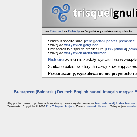
>>
Trisquel
>>
Pakiety
>> Wyniki wyszukiwania pakietu
Search in specific suite: [
ecne
] [
ecne-updates
] [
ecne-secur
Szukaj we
wszystkich gałęziach
Limit search to a specific architecture: [
i386
] [
amd64
] [
armh
Szukaj we
wszystkich architekturach
Niektóre
wyniki nie zostały wyświetlone w związ
Szukano pakietów których nazwy zawierają
summ
Przepraszamy, wyszukiwanie nie przyniosło rez
Български (Bəlgarski)
Deutsch
English
suomi
français
magyar
日
Aby poinformować o problemach ze stroną, należy wysłać e-mail na
trisquel-devel@listas.trisquel.
Zawartość: Copyright © 2026
The Trisquel Project
; Zobacz
warunki licencji
. Trisquel jest
znakie