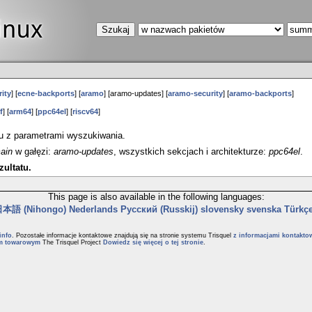
ity
] [
ecne-backports
] [
aramo
] [aramo-updates] [
aramo-security
] [
aramo-backports
]
f
] [
arm64
] [
ppc64el
] [
riscv64
]
ku z parametrami wyszukiwania.
ain
w gałęzi:
aramo-updates
, wszystkich sekcjach i architekturze:
ppc64el
.
ultatu.
This page is also available in the following languages:
本語 (Nihongo)
Nederlands
Русский (Russkij)
slovensky
svenska
Türkç
info
. Pozostałe informacje kontaktowe znajdują się na stronie systemu Trisquel
z informacjami kontakto
m towarowym
The Trisquel Project
Dowiedz się więcej o tej stronie
.