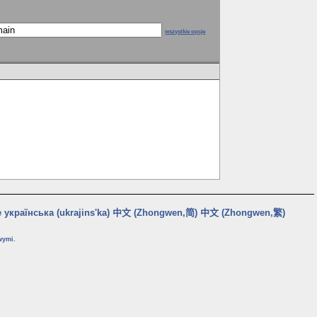
wszystkie opcje
e
українська (ukrajins'ka)
中文 (Zhongwen,简)
中文 (Zhongwen,繁)
wymi
.