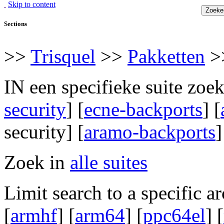
Skip to content
Sections
>>
Trisquel
>>
Pakketten
>>
IN een specifieke suite zoek
security
] [
ecne-backports
] [
security] [
aramo-backports
]
Zoek in
alle suites
Limit search to a specific ar
[
armhf
] [
arm64
] [
ppc64el
] [