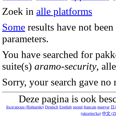
Zoek in
alle platforms
Some
results have not been 
parameters.
You have searched for pakk
suite(s)
aramo-security
, all
Sorry, your search gave no r
Deze pagina is ook besc
Български (Bəlgarski)
Deutsch
English
suomi
français
magyar
日本
(ukrajins'ka)
中文 (Zh