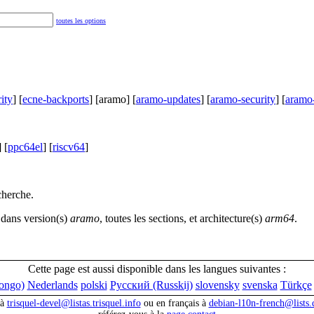
toutes les options
ity
] [
ecne-backports
] [aramo] [
aramo-updates
] [
aramo-security
] [
aramo
] [
ppc64el
] [
riscv64
]
cherche.
dans version(s)
aramo
, toutes les sections, et architecture(s)
arm64
.
Cette page est aussi disponible dans les langues suivantes :
ngo)
Nederlands
polski
Русский (Russkij)
slovensky
svenska
Türkçe
 à
trisquel-devel@listas.trisquel.info
ou en français à
debian-l10n-french@lists.