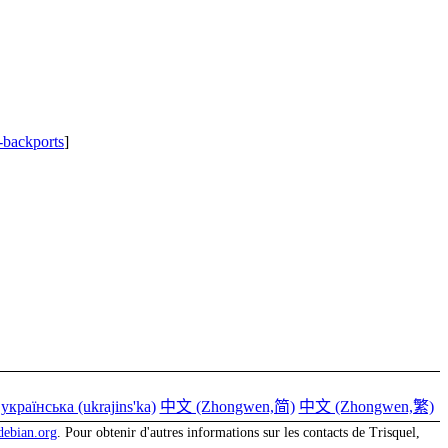
-backports
]
українська (ukrajins'ka)
中文 (Zhongwen,简)
中文 (Zhongwen,繁)
debian.org
. Pour obtenir d'autres informations sur les contacts de Trisquel,