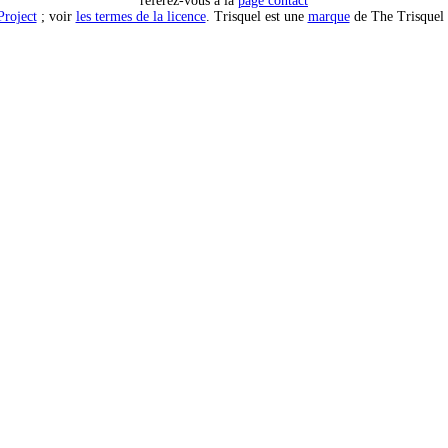
référez-vous à la
page contact
Project
; voir
les termes de la licence
. Trisquel est une
marque
de The Trisquel