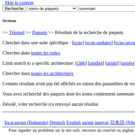
Skip to content
Sections
>>
Trisquel
>>
Paquets
>> Résultats de la recherche de paquets
Chercher dans une suite spécifique : [
ecne
] [
ecne-updates
] [
ecne-secur
Chercher dans
toutes les suites
Limit search to a specific architecture: [
i386
] [
amd64
] [
armhf
] [
arm64
Chercher dans
toutes les architectures
Certains résultats n'ont pas été affichés en raison des paramètres de re
Vous avez recherché des paquets dont les noms contiennent
summain
Désolé, votre recherche n'a renvoyé aucun résultat.
Български (Bəlgarski)
Deutsch
English
suomi
magyar
日本語 (Niho
Pour signaler un problème sur le site web, envoyez un courriel en anglais