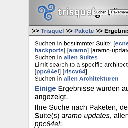
>>
Trisquel
>>
Pakete
>> Ergebni
Suchen in bestimmter Suite: [
ecn
backports
] [
aramo
] [aramo-update
Suchen in
allen Suites
Limit search to a specific architect
[
ppc64el
] [
riscv64
]
Suchen in
allen Architekturen
Einige
Ergebnisse wurden au
angezeigt.
Ihre Suche nach Paketen, 
Suite(s)
aramo-updates
, all
ppc64el
: