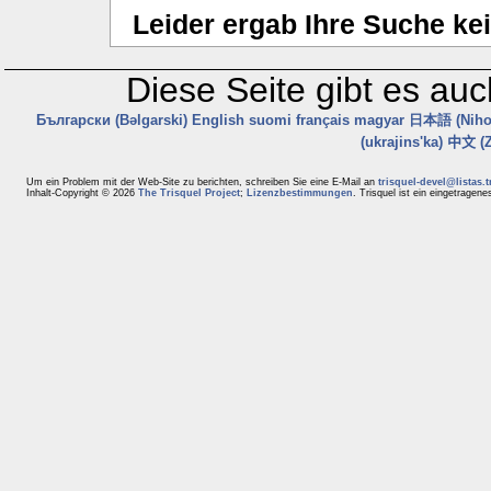
Leider ergab Ihre Suche ke
Diese Seite gibt es au
Български (Bəlgarski)
English
suomi
français
magyar
日本語 (Niho
(ukrajins'ka)
中文 (Z
Um ein Problem mit der Web-Site zu berichten, schreiben Sie eine E-Mail an
trisquel-devel@listas.t
Inhalt-Copyright © 2026
The Trisquel Project
;
Lizenzbestimmungen
. Trisquel ist ein eingetragen