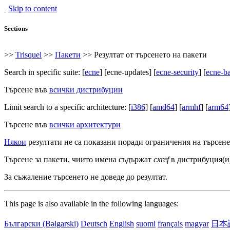
Skip to content
Sections
>>
Trisquel
>>
Пакети
>> Резултат от търсенето на пакети
Search in specific suite: [
ecne
] [ecne-updates] [
ecne-security
] [
ecne-b
Търсене във
всички дистрибуции
Limit search to a specific architecture: [
i386
] [
amd64
] [
armhf
] [
arm64
Търсене във
всички архитектури
Някои
резултати не са показани поради ограничения на търсене
Търсене за пакети, чиито имена съдържат
cxref
в дистрибуция(
За съжаление търсенето не доведе до резултат.
This page is also available in the following languages:
Български (Bəlgarski)
Deutsch
English
suomi
français
magyar
日本語 