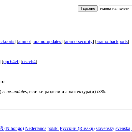
ackports
] [
aramo
] [
aramo-updates
] [
aramo-security
] [
aramo-backports
]
] [
ppc64el
] [
riscv64
]
то.
и)
ecne-updates
, всички раздели и архитектура(и)
i386
.
(Nihongo)
Nederlands
polski
Русский (Russkij)
slovensky
svenska