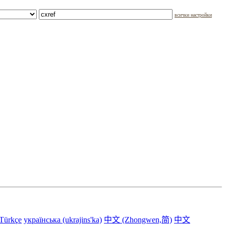
всички настройки
Türkçe
українська (ukrajins'ka)
中文 (Zhongwen,简)
中文