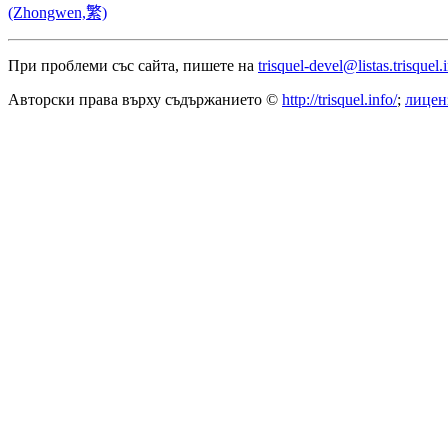
(Zhongwen,繁)
При проблеми със сайта, пишете на
trisquel-devel@listas.trisquel.
Авторски права върху съдържанието ©
http://trisquel.info/
;
лицен